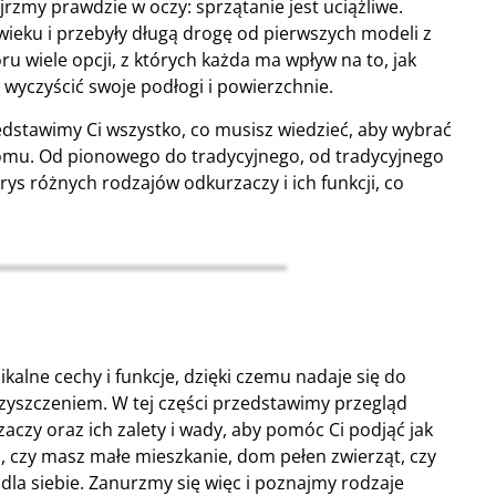
rzmy prawdzie w oczy: sprzątanie jest uciążliwe.
ieku i przebyły długą drogę od pierwszych modeli z
 wiele opcji, z których każda ma wpływ na to, jak
e wyczyścić swoje podłogi i powierzchnie.
stawimy Ci wszystko, co musisz wiedzieć, aby wybrać
omu. Od pionowego do tradycyjnego, od tradycyjnego
s różnych rodzajów odkurzaczy i ich funkcji, co
alne cechy i funkcje, dzięki czemu nadaje się do
zyszczeniem. W tej części przedstawimy przegląd
czy oraz ich zalety i wady, aby pomóc Ci podjąć jak
o, czy masz małe mieszkanie, dom pełen zwierząt, czy
 dla siebie. Zanurzmy się więc i poznajmy rodzaje