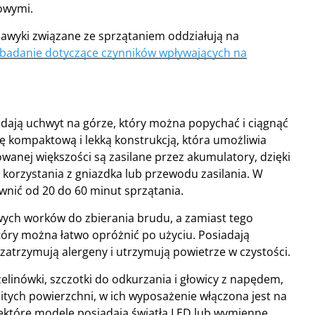
kowymi.
k nawyki związane ze sprzątaniem oddziałują na
badanie dotyczące czynników wpływających na
dają uchwyt na górze, który można popychać i ciągnąć
ię kompaktową i lekką konstrukcją, która umożliwia
ej większości są zasilane przez akumulatory, dzięki
 korzystania z gniazdka lub przewodu zasilania. W
nić od 20 do 60 minut sprzątania.
ych worków do zbierania brudu, a zamiast tego
óry można łatwo opróżnić po użyciu. Posiadają
re zatrzymują alergeny i utrzymują powietrze w czystości.
linówki, szczotki do odkurzania i głowicy z napędem,
itych powierzchni, w ich wyposażenie włączona jest na
iektóre modele posiadają światła LED lub wymienne