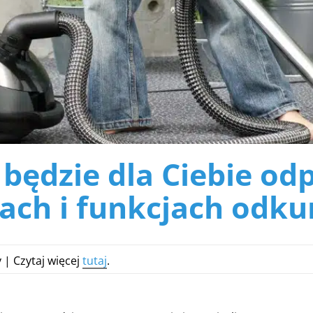
 będzie dla Ciebie od
ach i funkcjach odku
 | Czytaj więcej
tutaj
.