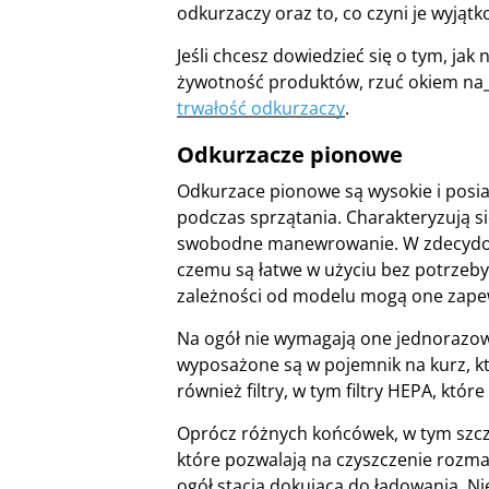
odkurzaczy oraz to, co czyni je wyjąt
Jeśli chcesz dowiedzieć się o tym, ja
żywotność produktów, rzuć okiem na
trwałość odkurzaczy
.
Odkurzacze pionowe
Odkurzace pionowe są wysokie i posia
podczas sprzątania. Charakteryzują s
swobodne manewrowanie. W zdecydowan
czemu są łatwe w użyciu bez potrzeby
zależności od modelu mogą one zapew
Na ogół nie wymagają one jednorazow
wyposażone są w pojemnik na kurz, kt
również filtry, w tym filtry HEPA, któ
Oprócz różnych końcówek, w tym szcze
które pozwalają na czyszczenie rozma
ogół stacja dokująca do ładowania. N