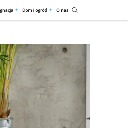
ęgnacja
Dom i ogród
O nas
Rozwiń
Rozwiń
menu
menu