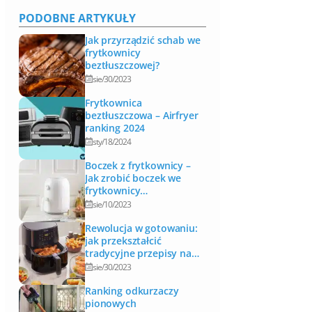
PODOBNE ARTYKUŁY
Jak przyrządzić schab we
frytkownicy
beztłuszczowej?
sie/30/2023
Frytkownica
beztłuszczowa – Airfryer
ranking 2024
sty/18/2024
Boczek z frytkownicy –
Jak zrobić boczek we
frytkownicy
beztłuszczowej?
sie/10/2023
Rewolucja w gotowaniu:
jak przekształcić
tradycyjne przepisy na
przepisy do frytkownicy
sie/30/2023
beztłuszczowej
Ranking odkurzaczy
pionowych