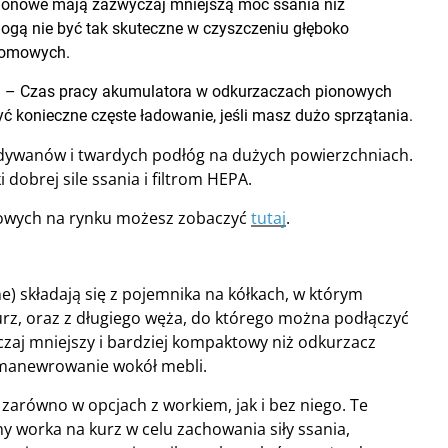
ionowe mają zazwyczaj mniejszą moc ssania niż
mogą nie być tak skuteczne w czyszczeniu głęboko
 domowych.
a
– Czas pracy akumulatora w odkurzaczach pionowych
yć konieczne częste ładowanie, jeśli masz dużo sprzątania.
 dywanów i twardych podłóg na dużych powierzchniach.
 dobrej sile ssania i filtrom HEPA.
nowych na rynku możesz zobaczyć
tutaj
.
ne) składają się z pojemnika na kółkach, w którym
 kurz, oraz z długiego węża, do którego można podłączyć
czaj mniejszy i bardziej kompaktowy niż odkurzacz
i manewrowanie wokół mebli.
zarówno w opcjach z workiem, jak i bez niego. Te
 worka na kurz w celu zachowania siły ssania,