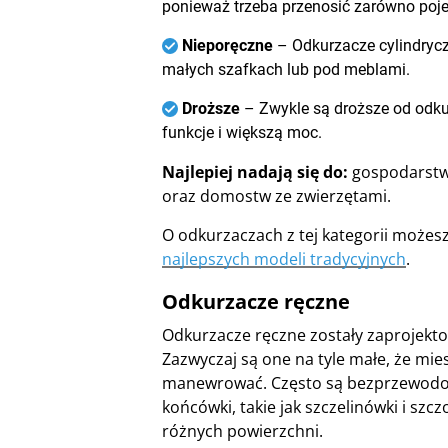
ponieważ trzeba przenosić zarówno poje
Nieporęczne
– Odkurzacze cylindryc
małych szafkach lub pod meblami.
Droższe
– Zwykle są droższe od odk
funkcje i większą moc.
Najlepiej nadają się do:
gospodarstw
oraz domostw ze zwierzętami.
O odkurzaczach z tej kategorii możes
najlepszych modeli tradycyjnych
.
Odkurzacze ręczne
Odkurzacze ręczne zostały zaprojektow
Zazwyczaj są one na tyle małe, że mi
manewrować. Często są bezprzewodow
końcówki, takie jak szczelinówki i sz
różnych powierzchni.