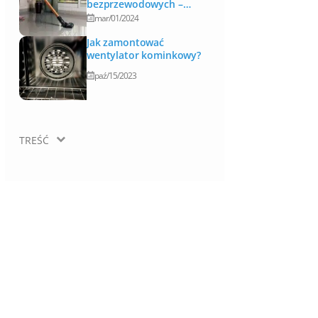
bezprzewodowych –
Najlepsze 6 modeli
mar/01/2024
Jak zamontować
wentylator kominkowy?
paź/15/2023
TREŚĆ