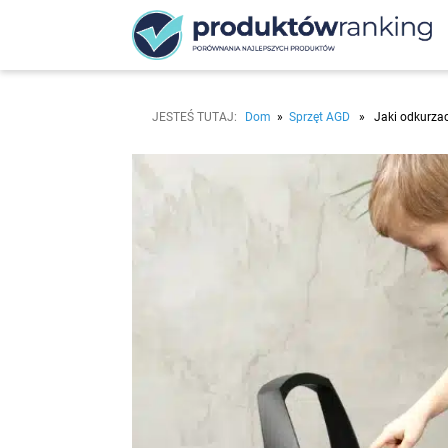
Przejdź
do
treści
ProduktowRanking
JESTEŚ TUTAJ:
Dom
»
Sprzęt AGD
» Jaki odkurzacz 