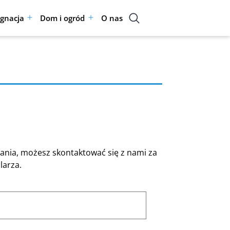
ęgnacja
Dom i ogród
O nas
Rozwiń
Rozwiń
menu
menu
ytania, możesz skontaktować się z nami za
arza.