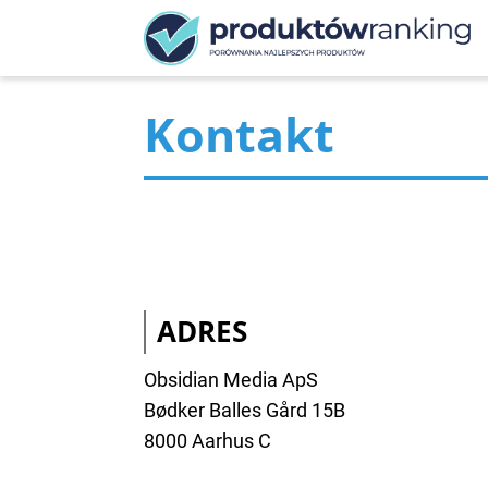
Przejdź
do
treści
ProduktowRanking
Kontakt
ADRES
Obsidian Media ApS
Bødker Balles Gård 15B
8000 Aarhus C