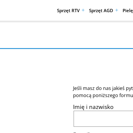
Sprzęt RTV
Sprzęt AGD
Piel
Rozwiń
Rozwiń
menu
menu
Jeśli masz do nas jakieś p
pomocą poniższego formul
Imię i nazwisko